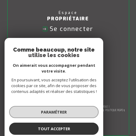
Espace
PROPRIÉTAIRE
Se connecter
Nous
Comme beaucoup, notre site
ADHÉRONS
utilise les cookies
On aimerait vous accompagner pendant
votre visite.
En poursuivant, vous acceptez l'utilisation des
cookies par ce site, afin de vous proposer des
contenus adaptés et réaliser des statistiques !
© 2026 | TOUS DROITS RÉSERVÉS | TRADUCTION POWERED BY GOOGLE |
NOS HONORAIRES
PLAN DU SITE
MENTIONS LÉGALES
ADMIN
NOS LIENS
POLITIQUE RGPD
PARAMÉTRER
COOKIES
TOUT ACCEPTER