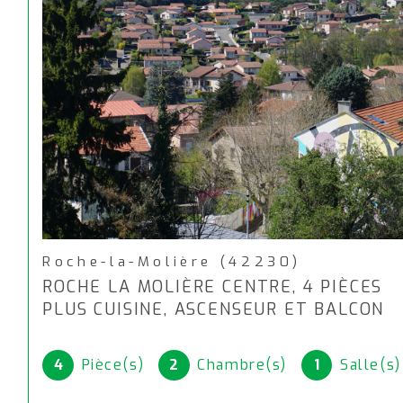
Roche-la-Molière (42230)
ROCHE LA MOLIÈRE CENTRE, 4 PIÈCES
PLUS CUISINE, ASCENSEUR ET BALCON
4
Pièce(s)
2
Chambre(s)
1
Salle(s)