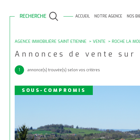
RECHERCHE
ACCUEIL
NOTRE AGENCE
NOS BI
AGENCE IMMOBILIÈRE SAINT ETIENNE
VENTE
ROCHE LA MOL
Acheter
Est
de l'ancien
Annonces de vente sur
TYPE DE BIEN
1
annonce(s) trouvée(s) selon vos critères
de l'ancien
42230 - Roche-la-Molière
SOUS-COMPROMIS