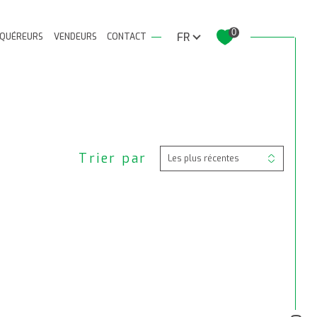
Langue
0
FR
QUÉREURS
VENDEURS
CONTACT
Trier par
Filtrer
Les plus récentes
Réinitialiser les filtres