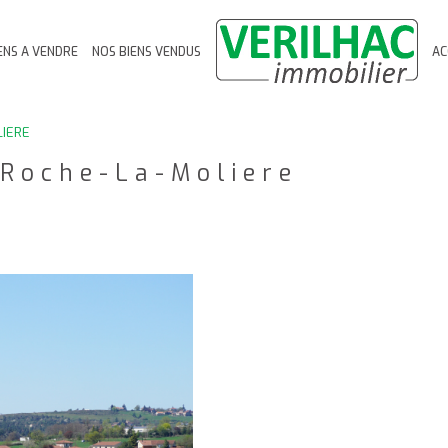
ENS A VENDRE
NOS BIENS VENDUS
AC
Voir les
1
annonces
IERE
imer
 Roche-La-Moliere
1
LOCALISATION
BUDGET