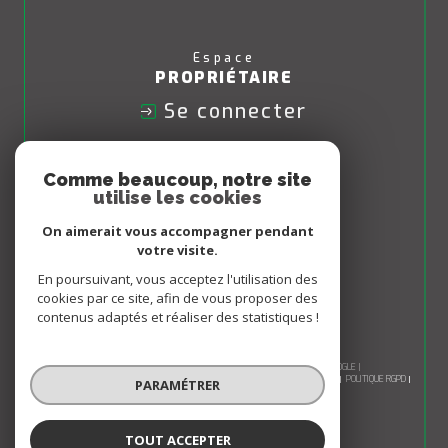
Espace
PROPRIÉTAIRE
Se connecter
Nous
Comme beaucoup, notre site
ADHÉRONS
utilise les cookies
On aimerait vous accompagner pendant
votre visite.
En poursuivant, vous acceptez l'utilisation des
cookies par ce site, afin de vous proposer des
contenus adaptés et réaliser des statistiques !
© 2026 | TOUS DROITS RÉSERVÉS | TRADUCTION POWERED BY GOOGLE |
NOS HONORAIRES
PLAN DU SITE
MENTIONS LÉGALES
ADMIN
NOS LIENS
POLITIQUE RGPD
PARAMÉTRER
COOKIES
TOUT ACCEPTER