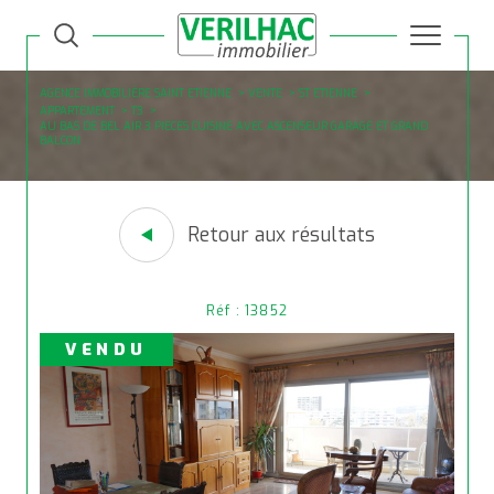
AGENCE IMMOBILIÈRE SAINT ETIENNE
VENTE
ST ETIENNE
APPARTEMENT
T3
AU BAS DE BEL AIR 3 PIECES CUISINE AVEC ASCENSEUR GARAGE ET GRAND
BALCON
Retour aux résultats
Réf : 13852
VENDU