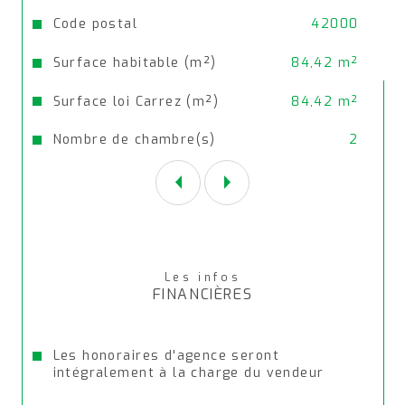
commerces, les écoles et autre tramway à 
Caractéristiques
Valeurs
Code postal
42000
5 minutes à pied !
Surface habitable (m²)
84,42 m²
Les informations sur les risques auxquels ce bien 
est exposé sont disponibles sur le site 
Géorisques
Surface loi Carrez (m²)
84,42 m²
Nombre de chambre(s)
2
Les infos
FINANCIÈRES
Les honoraires d'agence seront
intégralement à la charge du vendeur