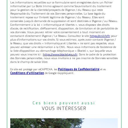
Les informations recueillies sur ce formulaire sont enregistrées dans un fichier
informatisé par La Boite Immo agissant comme Sous-traitant du traitement
pour la gestion de la clientèle/prospects de l'Agence / du Réseau qui reste
Responsable du Traitement de vos Données personnelles. La base légale du
traitement repose sur l'intérêt légitime de l'Agence / du Réseau. Elles sont
conservées jusqu'à demande de suppression et sont destinées à l'Agence / au Réseau.
Conformément à la loi « informatique et libertés », vous disposez des droits
d’accès, de rectification, d’effacement, d’opposition, de limitation et de portabilité de
vos données. Vous pouvez retirer votre consentement à tout moment en
contactant directement l’Agence / Le Réseau. Consultez le site
https://cnil.fr/fr
pour
plus d’informations sur vos droits. Si vous estimez, après avoir contacté l'Agence /
le Réseau, que vos droits « Informatique et Libertés » ne sont pas respectés, vous
pouvez adresser une réclamation à la CNIL. Nous vous informons de l’existence de
la liste d'opposition au démarchage téléphonique « Bloctel », sur laquelle vous
pouvez vous inscrire ici :
https://www.bloctel.gouv.fr
. Dans le cadre de la protection
des Données personnelles, nous vous invitons à ne pas inscrire de Données sensibles
dans le champ de saisie libre.
Ce site est protégé par reCAPTCHA, les
Politiques de Confidentialité
et es
Conditions d'utilisation
de Google s'appliquent.
Ces biens peuvent aussi
VOUS INTÉRESSER