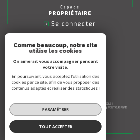
Espace
PROPRIÉTAIRE
Se connecter
Nous
Comme beaucoup, notre site
ADHÉRONS
utilise les cookies
On aimerait vous accompagner pendant
votre visite.
En poursuivant, vous acceptez l'utilisation des
cookies par ce site, afin de vous proposer des
contenus adaptés et réaliser des statistiques !
© 2026 | TOUS DROITS RÉSERVÉS | TRADUCTION POWERED BY GOOGLE |
NOS HONORAIRES
PLAN DU SITE
MENTIONS LÉGALES
ADMIN
NOS LIENS
POLITIQUE RGPD
PARAMÉTRER
COOKIES
TOUT ACCEPTER