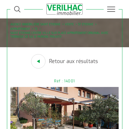
AGENCE IMMOBILIÈRE SAINT ETIENNE
VENTE
ST ETIENNE
APPARTEMENT
T3
SAINT ETIENNE CENTRE VILLE SUR PLACE APPARTEMENT ORIGINAL AVEC
TERRASSE DE 56 M PARKING PRIVATIF
Retour aux résultats
Réf : 14001