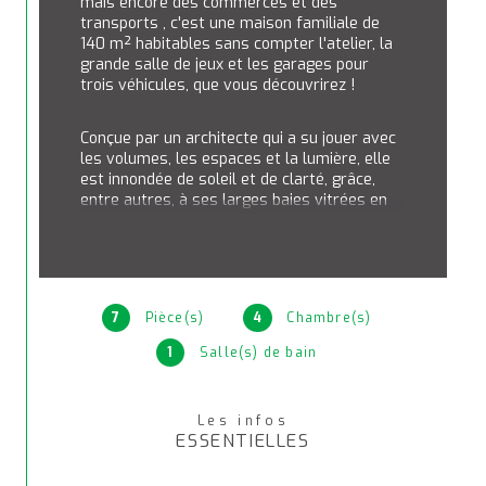
mais encore des commerces et des 
transports , c'est une maison familiale de 
140 m² habitables sans compter l'atelier, la 
grande salle de jeux et les garages pour 
trois véhicules, que vous découvrirez !
Conçue par un architecte qui a su jouer avec 
les volumes, les espaces et la lumière, elle 
est innondée de soleil et de clarté, grâce, 
entre autres, à ses larges baies vitrées en 
aluminium.
Elle est traversante et accueille deux 
grandes terrasses dont une agrémentée 
par le jardin.
7
Pièce(s)
4
Chambre(s)
1
Salle(s) de bain
Dotée de quatre chambres, d'une salle de 
bains et d'une salle d'eau, d'une lingerie 
indépendante, d'un vaste séjour, d'une 
Les infos
cuisine-salle à manger très agréable, elle 
ESSENTIELLES
est également fort bien distribuée. En effet, 
les espaces et les volumes en font un lieu 