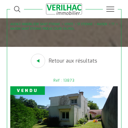
AGENCE IMMOBILIÈRE SAINT ETIENNE
VENTE
ST ETIENNE
MAISON
T7
MAISON SAINT ETIENNE PROCHE COURS FAURIEL
Retour aux résultats
Réf : 13873
VENDU